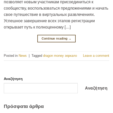
позволяет новым участникам присоединиться к
сообществу, воспользоваться предложениями и начать
свое путешествие в виртуальных развлечениях.
Успешное завершение всех этапов регистрации
открывает путь к полноценному […]
Continue reading
→
Posted in
News
|
Tagged
dragon money зеркало
Leave a comment
Αναζήτηση
Αναζήτηση
Πρόσφατα άρθρα